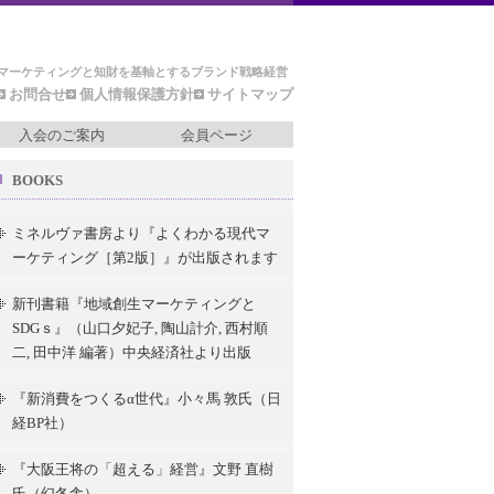
マーケティングと知財を基軸とするブランド戦略経営
お問合せ
個人情報保護方針
サイトマップ
入会のご案内
会員ページ
BOOKS
ミネルヴァ書房より『よくわかる現代マ
ーケティング［第2版］』が出版されます
新刊書籍『地域創生マーケティングと
SDGｓ』（山口夕妃子, 陶山計介, 西村順
二, 田中洋 編著）中央経済社より出版
『新消費をつくるα世代』小々馬 敦氏（日
経BP社）
『大阪王将の「超える」経営』文野 直樹
氏（幻冬舎）