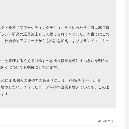
ティを通じてマーケティングを行う。そういった考え方は20年ほ
ブランド研究の延長線上として捉えられてきました。本書ではこの
く、社会学的アプローチからも検討を加え、よりブランド・コミュ
。
ティを管理するうえで目指すべき成果指標を何にすべきかを明らか
は何かについても明確にしています。
やそれによる個人の発信力の高まりにより、SM等を上手く活用し
を増やしたい。そうしたニーズを持つ企業も増えています。このよ
います。
2019/07/02