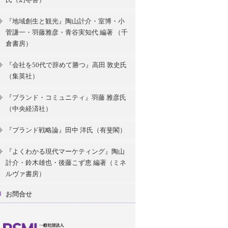
『地域創生と観光』陶山計介・室博・小
菅謙一・羽藤雅彦・青谷実知代 編著 （千
倉書房）
『会社を50代で辞めて勝つ』高田 敦史氏
（集英社）
『ブランド・コミュニティ』羽藤 雅彦氏
（中央経済社）
『ブランド戦略論』田中 洋氏（有斐閣）
『よくわかる現代マーケティング』陶山
計介・鈴木雄也・後藤こず恵 編著（ミネ
ルヴァ書房）
お問合せ