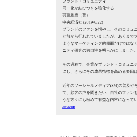
ブランド・コミュニティ
同一化が結びつきを強化する
羽藤雅彦（著）
中央経済社 (2019/6/22)
ブランドのファンを増やし、そのコミュニ
ど前から行われていましたが、あくまで
ようなマーケティング的側面だけではな
ニティ研究の独自性を明らかにしました
その過程で、企業がブランド・コミュニ
にし、さらにその成果指標を高める要因
近年のソーシャルメディア(SM)の普及
て、顧客の声を聞きたい、自社のファン
うな方々にも極めて有益な内容になって
amazon