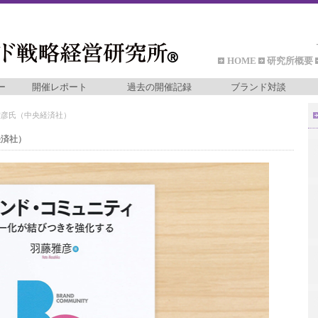
HOME
研究所概要
ー
開催レポート
過去の開催記録
ブランド対談
雅彦氏（中央経済社）
経済社）