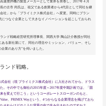
高速攪拌機の製造メーカーとして業界を席巻し、2017年４月
社長の古市 尚氏は、祖父である創業者から4代目として同社を継
会社」から「プライミクス株式会社」へ変更。同時にブラン
世代につなぐ企業として大きなイノベーションを起こしておられ
ランド戦略経営研究所理事長、関西大学 陶山計介教授が同社
路島にある新社屋にて、同社の理念やミッション、バリュー、そし
の企業のあり方”を伺いました。
ブランド戦略。
業株式会社（現 プライミクス株式会社）に入社されてから、ドラス
。その中でも御社の2015年度～2017年度中期計画では、「固
来を変えて行こう」というコーポレートスローガンのもと、
、PRIMIX Value、PRIMIX Wayという、4つからなる企業理念を掲げておら
たそれらはどのような背景の中で生み出されたのですか？