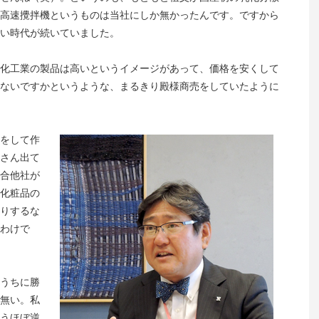
高速攪拌機というものは当社にしか無かったんです。ですから
い時代が続いていました。
化工業の製品は高いというイメージがあって、価格を安くして
ないですかというような、まるきり殿様商売をしていたように
をして作
さん出て
競合他社が
化粧品の
りするな
わけで
うちに勝
無い。私
うほぼ逆