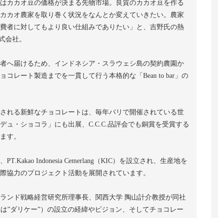
はカカオ豆の価格が決まる先物市場。良質のカカオ豆を作る
カカオ農家を取り巻く状況をなんとか変えていきたい。農家
費者に対してもより良い仕組みでありたい」と、吉野氏の熱
株式会社。
者へ届けるため、インドネシア・スラウェシ島の契約農園か
レート製造までを一貫して行う本格的な「Bean to bar」の
される新鮮なチョコレートは、毎年パリで開催されている世
ュ・ショコラ」にも出展、C.C.C.品評会でも銅賞を受賞する
ます。
akao Indonesia Cemerlang（KIC）を設立され、生産地を
際協力のプロジェクト活動を展開されています。
ランド戦略経営研究所理事長、関西大学 陶山計介教授が同社
呼称は”ダリケー”）の設立の経緯やビジョン、そしてチョコレー