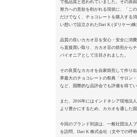
で低品質と思われていました。その原因
努力への意欲を削がれる現状に、「この
だけでなく、チョコレートを購入する消
い想いで設立されたDari K (ダリケー)
品質の良いカカオ豆を安心・安全に消費
ら直接買い取り、カカオ豆の焙煎からチョコ
パイオニアとして注目されました。
その良質なカカオを自家焙煎して作り出
界最大のチョコレートの祭典「サロン・デ
など、国際的な品評会でも評価を得てい
また、2016年にはインドネシア現地法人、PT.K
より豊かにするため、カカオを通した国
今回のブランド対談は、一般社団法人ブ
を訪問、Dari K 株式会社（文中での