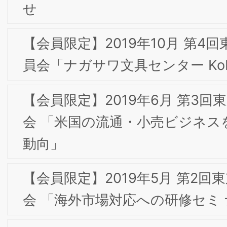
針
サイトマップ
「ブランド戦略経営研究所」および「BSMI」は
般社団法人ブランド戦略経営研究所の登録商標で
す。
大阪事務局：〒532-0011 大阪市淀川区西中島7-4
Copyright ©2026 一般社団法人 ブランド戦略経営研究所
17 新大阪上野東洋ビル3階
All Rights Reserved.
東京事務局：〒103-0025 東京都中央区日本橋茅
町1-8-5 KKビル3F
Web site:
https://www.brand-si.com/