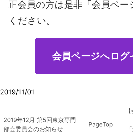
【会員限定】2019年6⽉
2019年12月 第5回東京専門
3回東京専門部会委
PageTop
部会委員会のお知らせ
「米国の流通・小売ビ
スをめぐる注目の動
2020年7月 第3回東京専門部会委員会 「FinTec
を活用したイノベーションによる新たな社会創
造 」Global Mobility Service株式会社 中島 徳至
氏
【会員限定】2020年6月 第2回東京専門部会委
会 「アメリカにおけるリテールイノベーショ
－WITH コロナ時代のDX＆CX対応型“バリュー
ストア”の構築－」
2020年6月22日 第2回東京専門部会委員会 オン
ライン開催のお知らせ