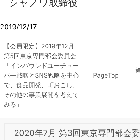
2020年7月 第3回東京専門部会委員会 「FinTec
を活用したイノベーションによる新たな社会創
造 」Global Mobility Service株式会社 中島 徳至
氏
【会員限定】2020年6月 第2回東京専門部会委
会 「アメリカにおけるリテールイノベーショ
－WITH コロナ時代のDX＆CX対応型“バリュー
ストア”の構築－」
2020年6月22日 第2回東京専門部会委員会 オン
ライン開催のお知らせ
【会員限定】2020年5月 第1回東京専門部会委
会 「DX＆CX時代におけるブランド構築と知