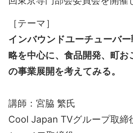
略を中心に、食品開発、町おこ し、その他
の事業展開を考えてみる。
講師：宮脇 繁氏
Cool Japan TVグループ取締役 株式会社
シャノワ取締役
2019/12/17
【会員限定】2019年12⽉
第5回東京専門部会委員会
【会員限定】2019年
「インバウンドユーチュー
第4回東京専門部会委
バ―戦略とSNS戦略を中心
PageTop
「ナガサワ文具セン
で、食品開発、町おこし、
Kobe INK
その他の事業展開を考えて
みる」