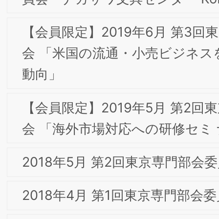
般社団法人ブランド戦略経営研究所の登録商標で
す。
大阪事務局：〒532-0011 大阪市淀川区西中島7-4
Copyright ©2026 一般社団法人 ブランド戦略経営研究所
17 新大阪上野東洋ビル3階
All Rights Reserved.
東京事務局：〒103-0025 東京都中央区日本橋茅
町1-8-5 KKビル3F
Web site:
https://www.brand-si.com/