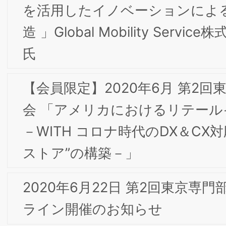
財・商標の役割～2030年”デジタル企業”実現に
向けた成長戦略と知財～」
【会員限定】2020年4月 第8回東京専門部会委
会 「理想の未来をデザイン～理想の未来からコ
ミュニケーション戦略を構築する～」
【会員限定】2020年2⽉ 第7回東京専門部会委
会 「ブランド戦略を推進させる～マーケティ
グ部門と商標部門の連動～」
【会員限定】2019年12⽉ 第5回東京専門部会委
員会 「インバウンドユーチューバ―戦略とSNS
戦略を中心で、食品開発、町おこし、その他の
事業展開を考えてみる」
2019年12月 第5回東京専門部会委員会のお知ら