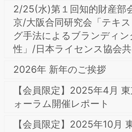
ルブランディング部会研究会「アンデ
セングループの企業理念に基づく ブラ
ンド戦略と人づくり」開催レポート
2025年 新年のご挨拶
【会員限定】2024年度第4回BSMI大阪/
東京合同研究会＆通算第3回インターナ
ルブランディング部会研究会「企業の成
長と社会の発展-企業価値創造－企業が
てる社会を発展させる人財－」開催レポ
ート
10/10(木)BSMI東京第24回フォーラム＆
第10回丸の内ゼミナール「今日の消費と
ブランド・イノベーション」を開催し