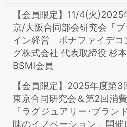
費をつくるα世代』（日経BP社）が出版
されました
【会員限定】2024年4月BSMI第1回大阪
東京合同研究会＆第１回消費者部会研究
会 開催レポート
当研究所会員『大阪王将の「超える」経
営』が出版されました
【会員限定】2024年2月BSMIインター
ナルブランディング部会研究会「理念へ
の理解・共感から行動発揮に向けた取り
組み」開催レポート
【会員限定】2024年2月第4回東京/大阪