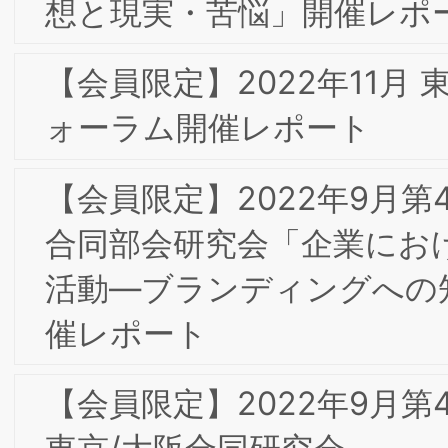
ーラム・一般社団法人大阪能率協会
「OMA秋季特別セミ ナー」開催レポー
ト
【会員限定】2020年9月 第4回東京専門
部会委員会 「『Airレジ』のブランディ
ングとその ビジネス貢献の証明」㈱リ
クルート野村恭子 氏
【会員限定】2020年7月 第3回東京専門
部会委員会 「FinTechを活用したイノベ
ーションによる新たな社会創造―世界の
貧困層17億人を救うGMSの挑戦―」
Global Mobility Service(株) 中島徳至氏