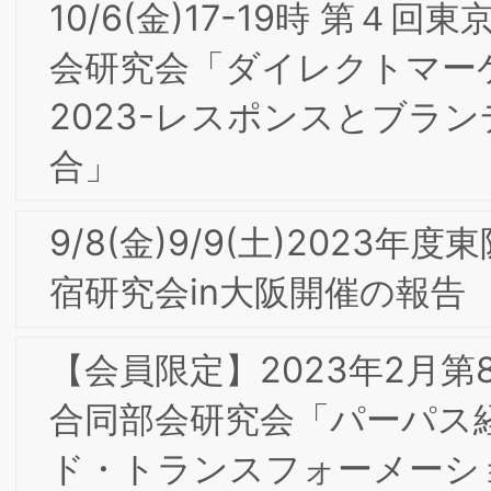
ターンデータアグリゲータ“SQREEM”の
テクノロジー」
【会員限定】2021年6月 第3回東京・大
阪合同専門部会委員会「観光ブランドと
しての山梨ー山梨のワイン産業と歩んだ
30年間を振り返ってー」公益社団法人
まなし観光推進機構 仲田 道弘氏
【会員限定】2021年5月 第2回東京・大
阪合同専門部会委員会「コミュニケーシ
ョン課題を解決しエンゲージメントを
めることの重要性」株式会社アスマーク
髙田和也 氏