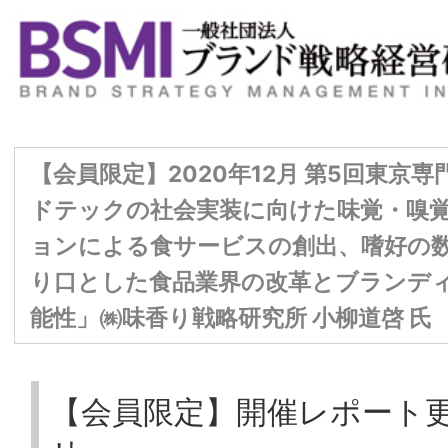
【会員限定】2020年12月 第5回東京専門部会委員会 「フ
ドテックの社会実装に向けた味覚・嗅覚・食感イノベー
ョンによる食サービスの創出、嗜好の数値化・可視化を
り口とした食品業界の改革とブランディングへの貢献・
能性」㈱味香り戦略研究所 小柳道啓 氏
【会員限定】開催レポート更新のお知ら
せ
第5回東京専門部会委員会、開催レポート
（事務局要約）を更新いたしました。