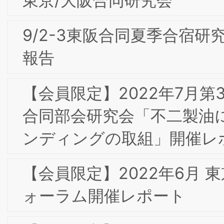
【会員限定】2019年11⽉ 第16回東京フ
ォーラム 開催レポート 「顧客体験
（CX）の構築とマーケティング・流
通、ブランド戦略－デジタルとアナロ
－」
2020年 新年のご挨拶
【会員限定】2019年9⽉ 第15回東京プ
フォーラム 「”AI が切り開く未来” ～AI
で何が変わるのか？～」
【会員限定】2019年7⽉ 第14回東京フ
ーラム 「“交差集積”の時代における我が
国ジャパンブランドに求められている
の」