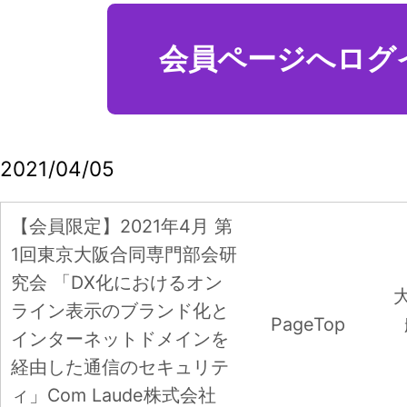
【会員限定】2026年4月度 東京第27回
フォーラム 開催レポート
【会員限定】2026年7月7日第3回東阪合
同研究会「歌舞伎・歌舞伎座のブランド
戦略_５つのテーマで考察」
【会員限定】2026年6月3日 第2回東阪
合同研究会「カテゴリーの境界が変わる
時代のブランド創造－食品ブランドは、
生活者の「出番」変化をどう捉えるか
－」ハウス食品グループ本社株式会社 
口 啓子氏
『地域創生マーケティングとSDGｓ』
(山口夕妃子、陶山計介、西村順二、田