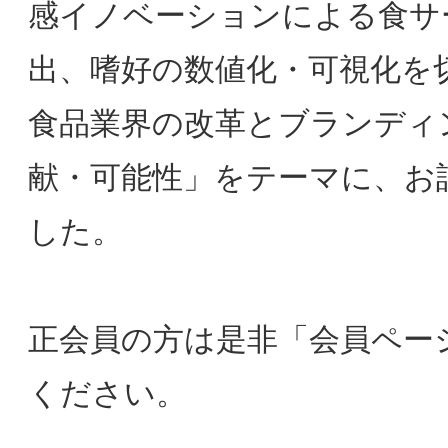
ください。
会員ページへログイン
2021/04/05
【会員限定】2021年4月 第
1回東京大阪合同専門部会研
【会員限定】2020年
究会 「DX化におけるオン
大阪第6回フォーラム
ライン表示のブランド化と
PageTop
般社団法人大阪能率
インターネットドメインを
「OMA秋季特別セミ
経由した通信のセキュリテ
ー」開催レポ
ィ」Com Laude株式会社
村上嘉隆氏