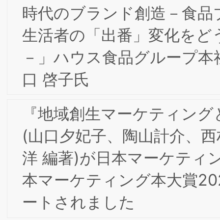
「テキストマイニング手法によるブラ
ディング分析の可能性」/日本ライセン
ス協会共同開催 レポート
【会員限定】2026年3月17日(火)第8回
京/大阪合同研究会「コーポレートブラ
ド構築に向けたデジタル・Web広告」
【重要】当研究所代表者・関係者を装っ
たLINE誘導迷惑メールについて
2/25(水)第１回知的財産部会・第7回東
京/大阪合同研究会「テキストマイニン
グ手法によるブランディング分析の可
性」/日本ライセンス協会共同開催