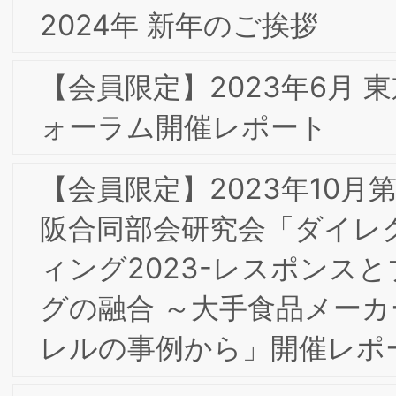
【会員限定】2021年12月 第6回東阪合同
専門部会研究会「顧客起点の経営改革：
肌ラボ、ロクシタンからスマートニュ
スまで」Strategy Partners 西口一希 氏
【会員限定】2021年11月 東京第18回フ
ォーラム開催レポート
【会員限定】2021年9月 第5回東阪合同
専門部会研究会「請負=OEM vs. 直販=
社ブランド：木村石鹸におけるEC時代
デザイン経営」
【会員限定】2021年7月 第4回東阪合同
専門部会研究会「世界最大規模の行動パ