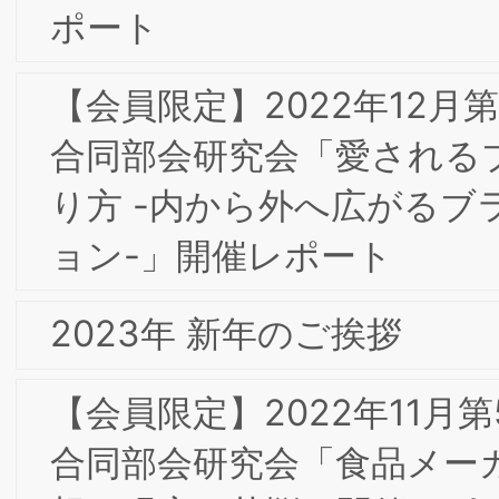
【会員限定】2021年4月 第1回東京大阪
合同専門部会研究会 「DX化におけるオ
ンライン表示のブランド化とインター
ットドメインを経由した通信のセキュ
ティ」Com Laude株式会社 村上嘉隆氏
【会員限定】2020年12月 第5回東京専
部会委員会 「フードテックの社会実装
向けた味覚・嗅覚・食感イノベーション
による食サービスの創出、嗜好の数値
化・可視化を切り口とした食品業界の改
革とブランディングへの貢献・可能性」
㈱味香り戦略研究所 小柳道啓 氏
【会員限定】2020年11月 大阪第6回フ