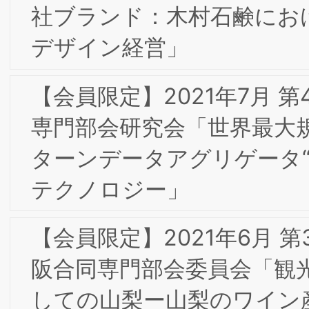
HOME
研究所概要
お問合せ
個人情報保護
針
サイトマップ
「ブランド戦略経営研究所」および「BSMI」は
般社団法人ブランド戦略経営研究所の登録商標で
す。
大阪事務局：〒532-0011 大阪市淀川区西中島7-4
Copyright ©2026 一般社団法人 ブランド戦略経営研究所
17 新大阪上野東洋ビル3階
All Rights Reserved.
東京事務局：〒103-0025 東京都中央区日本橋茅
町1-8-5 KKビル3F
Web site:
https://www.brand-si.com/