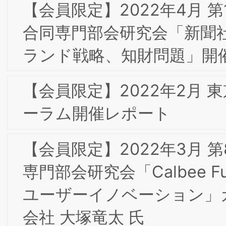
経済人倶楽部カイザーオープンセミナは
盛況のうちに終了いたしました
2018年 新年のご挨拶
2017年9月 大阪･六甲東阪合同合宿の報
告
2017年 BSI出版活動の一つとして会員の
皆様との協働の成果を含めた「よくわか
る現代マーケティング」（ミネルヴァ
房）が発刊されました。
2017年7月 東京第10回フォーラムのお
らせ