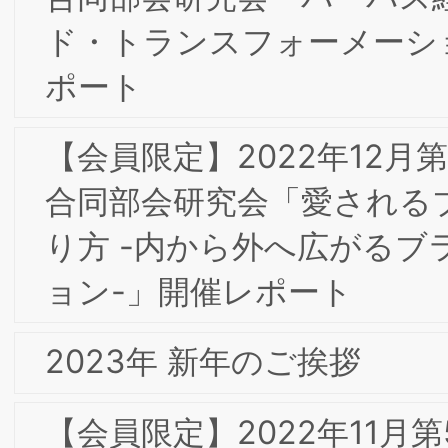
【会員限定】2021年5月 第2回東京・大
阪合同専門部会委員会「コミュニケーシ
ョン課題を解決しエンゲージメントを
めることの重要性」株式会社アスマーク
髙田和也 氏
【会員限定】2021年4月 第1回東京大阪
合同専門部会研究会 「DX化におけるオ
ンライン表示のブランド化とインター
ットドメインを経由した通信のセキュ
ティ」Com Laude株式会社 村上嘉隆氏
【会員限定】2020年12月 第5回東京専
部会委員会 「フードテックの社会実装
向けた味覚・嗅覚・食感イノベーション