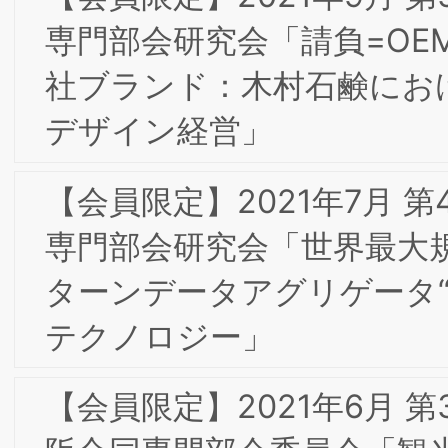
2011年9月 開催設立記念フォーラムのお
礼とお願い
HOME
研究所概要
お問合せ
個人情報保護
針
サイトマップ
「ブランド戦略経営研究所」および「BSMI」は
般社団法人ブランド戦略経営研究所の登録商標で
す。
大阪事務局：〒532-0011 大阪市淀川区西中島7-4
Copyright ©2026 一般社団法人 ブランド戦略経営研究所
17 新大阪上野東洋ビル3階