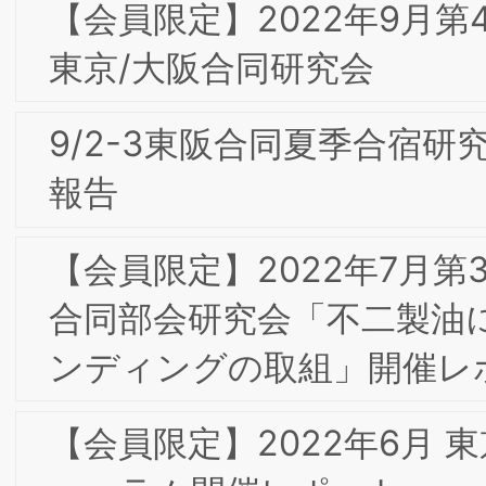
【会員限定】2020年7月 第3回東京専門
部会委員会 「FinTechを活用したイノベ
ーションによる新たな社会創造―世界の
貧困層17億人を救うGMSの挑戦―」
Global Mobility Service(株) 中島徳至氏
【会員限定】2019年11⽉ 第16回東京フ
ォーラム 開催レポート 「顧客体験
（CX）の構築とマーケティング・流
通、ブランド戦略－デジタルとアナロ
－」
2020年 新年のご挨拶
【会員限定】2019年9⽉ 第15回東京プ
フォーラム 「”AI が切り開く未来” ～AI