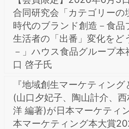
【会員限定】2026年5月8日 第１回東阪
合同研究会「FCビジネスとブランド」
【会員限定】2/25(水) 2025年度 第1回
的財産部会・第7回東京/大阪合同研究会
「テキストマイニング手法によるブラ
ディング分析の可能性」/日本ライセン
ス協会共同開催 レポート
【会員限定】2026年3月17日(火)第8回
京/大阪合同研究会「コーポレートブラ
ド構築に向けたデジタル・Web広告」
【重要】当研究所代表者・関係者を装っ
たLINE誘導迷惑メールについて