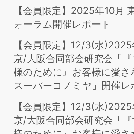
てる社会を発展させる人財－」開催レポ
ート
10/10(木)BSMI東京第24回フォーラム＆
第10回丸の内ゼミナール「今日の消費と
ブランド・イノベーション」を開催し
した
【会員限定】2024年3月 東京第23回フ
ォーラム開催レポート
9/6(金)9/7(土)2024年度東阪合同夏季合
宿研究会in大阪開催の報告
【会員限定】2024年6月BSMI第3回東