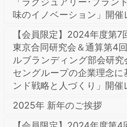
【会員限定】2024年2月BSMIインター
ナルブランディング部会研究会「理念へ
の理解・共感から行動発揮に向けた取り
組み」開催レポート
【会員限定】2024年2月第4回東京/大阪
合同部会研究会「ダイレクトマーケティ
ング2023-レスポンスとブランディン
の融合 ～大手食品メーカー、大手アパ
ルの事例から」開催レポート
2/26(月)第8回ＢＳＭＩ東京/大阪合同専
門部会研究会＆第１回（通算第２回）知
的財産部会研究会