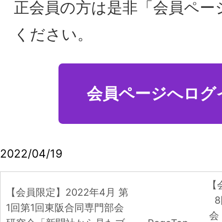
【会員限定】2022年3月
【会員限定】2022年4月 第
8回東阪合同専門部会
1回第1回東阪合同専門部会
会「Calbee Future La
研究会「新聞社から見たブ
PageTop
ユーザーイノベーショ
ランド戦略、知財問題」開
カルビー株式会社 大塚
催レポート
【会員限定】2026年4月度 東京第27回
フォーラム 開催レポート
【会員限定】2026年7月7日第3回東阪合
同研究会「歌舞伎・歌舞伎座のブランド
戦略_５つのテーマで考察」
【会員限定】2026年6月3日 第2回東阪
合同研究会「カテゴリーの境界が変わる
時代のブランド創造－食品ブランドは、