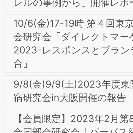
専門部会研究会「請負=OEM vs. 直販=
社ブランド：木村石鹸におけるEC時代
デザイン経営」
【会員限定】2021年7月 第4回東阪合同
専門部会研究会「世界最大規模の行動パ
ターンデータアグリゲータ“SQREEM”の
テクノロジー」
【会員限定】2021年6月 第3回東京・大
阪合同専門部会委員会「観光ブランドと
しての山梨ー山梨のワイン産業と歩んだ
30年間を振り返ってー」公益社団法人
まなし観光推進機構 仲田 道弘氏