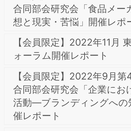
による食サービスの創出、嗜好の数値
化・可視化を切り口とした食品業界の改
革とブランディングへの貢献・可能性」
㈱味香り戦略研究所 小柳道啓 氏
【会員限定】2020年11月 大阪第6回フ
ーラム・一般社団法人大阪能率協会
「OMA秋季特別セミ ナー」開催レポー
ト
【会員限定】2020年9月 第4回東京専門
部会委員会 「『Airレジ』のブランディ
ングとその ビジネス貢献の証明」㈱リ
クルート野村恭子 氏