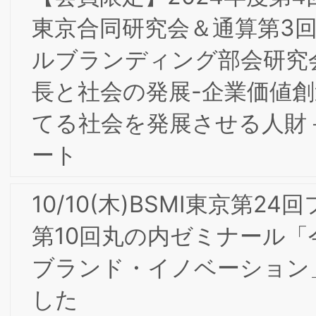
2/26(月)第13期（2023年度）第２回理
事会開催
２/９(金)第7回BSMI東京/大阪合同研究
＆第1回（通算第２回）インターナルブ
ランディング部会研究会
2024年 新年のご挨拶
【会員限定】2023年6月 東京第22回フ
ォーラム開催レポート
【会員限定】2023年10月第4回東京/大
阪合同部会研究会「ダイレクトマーケテ
ィング2023-レスポンスとブランディ
グの融合 ～大手食品メーカー、大手ア