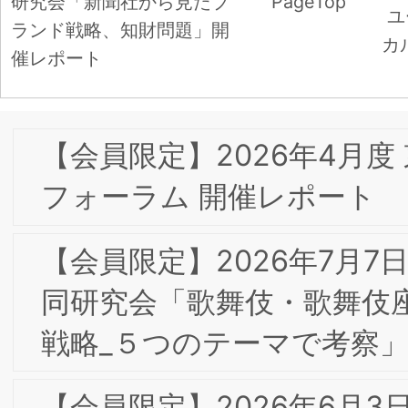
生活者の「出番」変化をどう捉えるか
－」ハウス食品グループ本社株式会社 
口 啓子氏
『地域創生マーケティングとSDGｓ』
(山口夕妃子、陶山計介、西村順二、田
洋 編著)が日本マーケティング学会・日
本マーケティング本大賞2026にノミネ
ートされました
【会員限定】2026年3月17日 第8回東阪
合同研究会「コーポレートブランド構築
に向けたデジタル・Web広告」キヤノ
マーケティングジャパン株式会社 西田
健氏