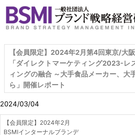
【会員限定】2024年2月第4回東京/大阪合同部会研究会
「ダイレクトマーケティング2023-レスポンスとブラン
ィングの融合 ～大手食品メーカー、大手アパレルの事例
ら」開催レポート
2024/03/04
【会員限定】2024年2月
BSMIインターナルブランデ
ィング部会研究会「理念へ
2/26(月)第13期（20
PageTop
の理解・共感から行動発揮
度）第２回理事会
に向けた取り組み」開催レ
ポート