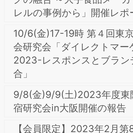
2022年頭のご挨拶
【会員限定】2021年12月 第6回東阪合同
専門部会研究会「顧客起点の経営改革：
肌ラボ、ロクシタンからスマートニュ
スまで」Strategy Partners 西口一希 氏
【会員限定】2021年11月 東京第18回フ
ォーラム開催レポート
【会員限定】2021年9月 第5回東阪合同
専門部会研究会「請負=OEM vs. 直販=
社ブランド：木村石鹸におけるEC時代
デザイン経営」
【会員限定】2021年7月 第4回東阪合同