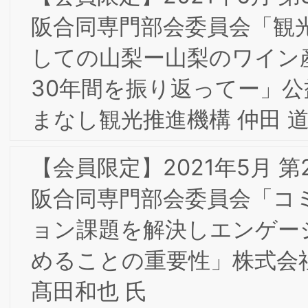
HOME
研究所概要
お問合せ
個人情報保護
針
サイトマップ
「ブランド戦略経営研究所」および「BSMI」は
般社団法人ブランド戦略経営研究所の登録商標で
す。
大阪事務局：〒532-0011 大阪市淀川区西中島7-4
Copyright ©2026 一般社団法人 ブランド戦略経営研究所
17 新大阪上野東洋ビル3階
All Rights Reserved.
東京事務局：〒103-0025 東京都中央区日本橋茅
町1-8-5 KKビル3F
Web site:
https://www.brand-si.com/