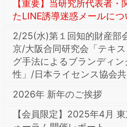
様のために』お客様に愛され、好まれる
スーパーコノミヤ」
【会員限定】11/4(火)2025年度第4回東
京/大阪合同部会研究会「ブランドタグ
イン経営」ボナファイデコンサルティ
グ株式会社 代表取締役 杉本 眞一氏
BSMI会員
【会員限定】2025年度第3回BSMI大阪/
東京合同研究会＆第2回消費者部会研究
「ラグジュアリー･ブランドからみる意
味のイノベーション」開催レポート
【会員限定】2024年度第7回BSMI大阪/
東京合同研究会＆通算第4回インターナ