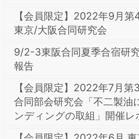
ーラム・一般社団法人大阪能率協会
「OMA秋季特別セミ ナー」開催レポー
ト
【会員限定】2020年9月 第4回東京専門
部会委員会 「『Airレジ』のブランディ
ングとその ビジネス貢献の証明」㈱リ
クルート野村恭子 氏
【会員限定】2020年7月 第3回東京専門
部会委員会 「FinTechを活用したイノベ
ーションによる新たな社会創造―世界の
貧困層17億人を救うGMSの挑戦―」
Global Mobility Service(株) 中島徳至氏