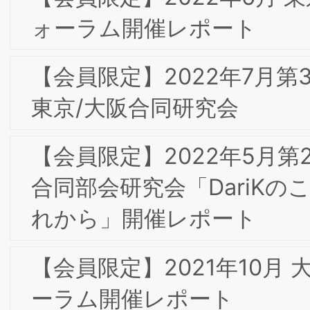
【会員限定】2019年11⽉ 第16回東京フ
ォーラム 開催レポート 「顧客体験
（CX）の構築とマーケティング・流
通、ブランド戦略－デジタルとアナロ
－」
2020年 新年のご挨拶
【会員限定】2019年9⽉ 第15回東京プ
フォーラム 「”AI が切り開く未来” ～AI
で何が変わるのか？～」
【会員限定】2019年7⽉ 第14回東京フ
ーラム 「“交差集積”の時代における我が
国ジャパンブランドに求められている