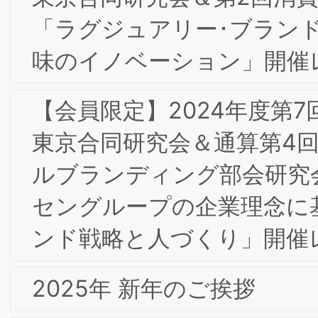
当研究所会員 小々馬 敦氏のご著書『新
費をつくるα世代』（日経BP社）が出版
されました
【会員限定】2024年4月BSMI第1回大阪
東京合同研究会＆第１回消費者部会研究
会 開催レポート
当研究所会員『大阪王将の「超える」経
営』が出版されました
【会員限定】2024年2月BSMIインター
ナルブランディング部会研究会「理念へ
の理解・共感から行動発揮に向けた取り
組み」開催レポート