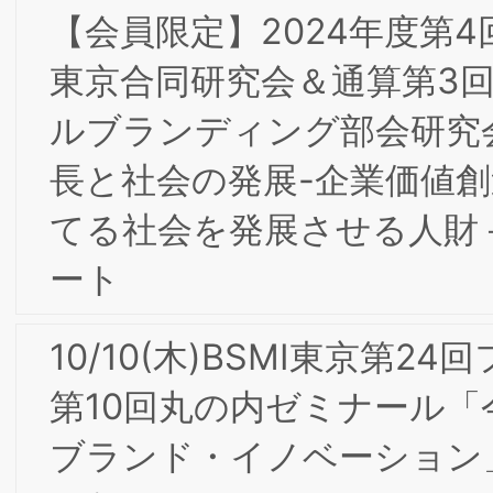
【会員限定】2024年2月第4回東京/大阪
合同部会研究会「ダイレクトマーケティ
ング2023-レスポンスとブランディン
の融合 ～大手食品メーカー、大手アパ
ルの事例から」開催レポート
2/26(月)第8回ＢＳＭＩ東京/大阪合同専
門部会研究会＆第１回（通算第２回）知
的財産部会研究会
2/26(月)第13期（2023年度）第２回理
事会開催
２/９(金)第7回BSMI東京/大阪合同研究
＆第1回（通算第２回）インターナルブ
ランディング部会研究会