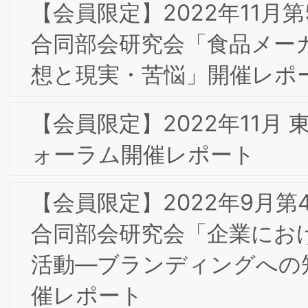
【会員限定】2021年4月 第1回東京大阪
合同専門部会研究会 「DX化におけるオ
ンライン表示のブランド化とインター
ットドメインを経由した通信のセキュ
ティ」Com Laude株式会社 村上嘉隆氏
【会員限定】2020年12月 第5回東京専
部会委員会 「フードテックの社会実装
向けた味覚・嗅覚・食感イノベーション
による食サービスの創出、嗜好の数値
化・可視化を切り口とした食品業界の改
革とブランディングへの貢献・可能性」
㈱味香り戦略研究所 小柳道啓 氏
【会員限定】2020年11月 大阪第6回フ