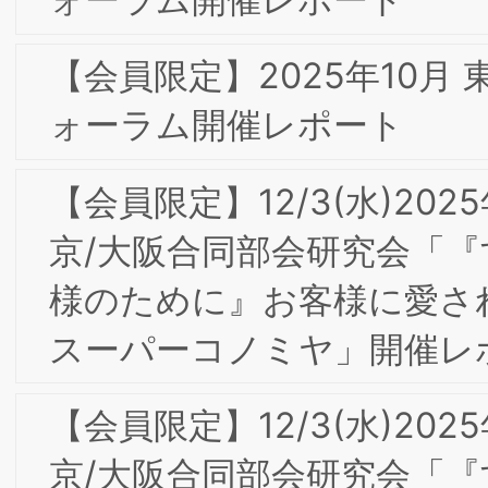
ルブランディング部会研究会「アンデ
セングループの企業理念に基づく ブラ
ンド戦略と人づくり」開催レポート
2025年 新年のご挨拶
【会員限定】2024年度第4回BSMI大阪/
東京合同研究会＆通算第3回インターナ
ルブランディング部会研究会「企業の成
長と社会の発展-企業価値創造－企業が
てる社会を発展させる人財－」開催レポ
ート
10/10(木)BSMI東京第24回フォーラム＆
第10回丸の内ゼミナール「今日の消費と