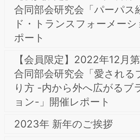
専門部会研究会「世界最大規模の行動パ
ターンデータアグリゲータ“SQREEM”の
テクノロジー」
【会員限定】2021年6月 第3回東京・大
阪合同専門部会委員会「観光ブランドと
しての山梨ー山梨のワイン産業と歩んだ
30年間を振り返ってー」公益社団法人
まなし観光推進機構 仲田 道弘氏
【会員限定】2021年5月 第2回東京・大
阪合同専門部会委員会「コミュニケーシ
ョン課題を解決しエンゲージメントを
めることの重要性」株式会社アスマーク
髙田和也 氏