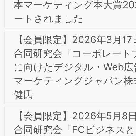
「テキストマイニング手法によるブラ
ディング分析の可能性」/日本ライセン
ス協会共同開催 レポート
【会員限定】2026年3月17日(火)第8回
京/大阪合同研究会「コーポレートブラ
ド構築に向けたデジタル・Web広告」
【重要】当研究所代表者・関係者を装っ
たLINE誘導迷惑メールについて
2/25(水)第１回知的財産部会・第7回東
京/大阪合同研究会「テキストマイニン
グ手法によるブランディング分析の可
性」/日本ライセンス協会共同開催