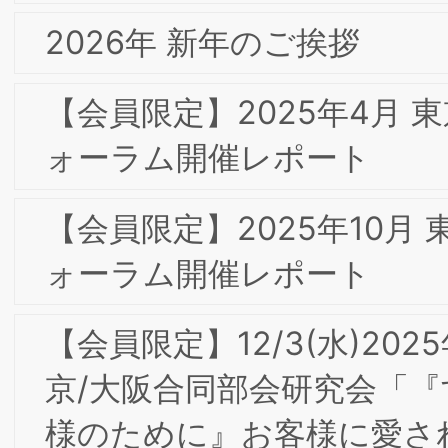
されました
【会員限定】2024年4月BSMI第1回大阪
東京合同研究会＆第１回消費者部会研究
会 開催レポート
当研究所会員『大阪王将の「超える」経
営』が出版されました
【会員限定】2024年2月BSMIインター
ナルブランディング部会研究会「理念へ
の理解・共感から行動発揮に向けた取り
組み」開催レポート
【会員限定】2024年2月第4回東京/大阪