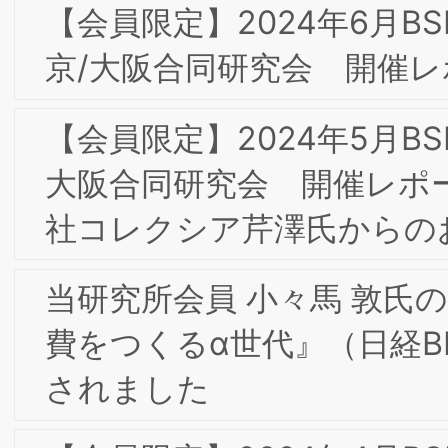
【会員限定】2022年7月第3回東京/大阪
合同部会研究会「不二製油におけるブラ
ンディングの取組」開催レポート
【会員限定】2022年6月 東京第20回フ
ォーラム開催レポート
【会員限定】2022年7月第3回ＢＳＭＩ
東京/大阪合同研究会
【会員限定】2022年5月第2回東京/大阪
合同部会研究会「DariKのこれまでとこ
れから」開催レポート
【会員限定】2021年10月 大阪第7回フォ