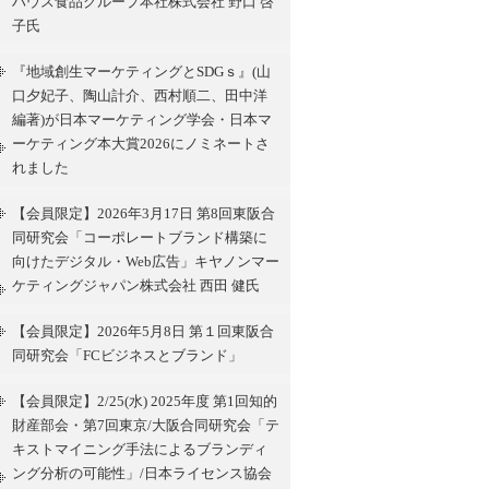
ハウス食品グループ本社株式会社 野口 啓
子氏
『地域創生マーケティングとSDGｓ』(山
口夕妃子、陶山計介、西村順二、田中洋
編著)が日本マーケティング学会・日本マ
ーケティング本大賞2026にノミネートさ
れました
【会員限定】2026年3月17日 第8回東阪合
同研究会「コーポレートブランド構築に
向けたデジタル・Web広告」キヤノンマー
ケティングジャパン株式会社 西田 健氏
【会員限定】2026年5月8日 第１回東阪合
同研究会「FCビジネスとブランド」
【会員限定】2/25(水) 2025年度 第1回知的
財産部会・第7回東京/大阪合同研究会「テ
キストマイニング手法によるブランディ
ング分析の可能性」/日本ライセンス協会