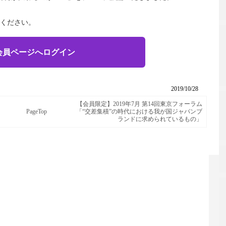
ください。
会員ページへログイン
2019/10/28
【会員限定】2019年7⽉ 第14回東京フォーラム
PageTop
「“交差集積”の時代における我が国ジャパンブ
ランドに求められているもの」