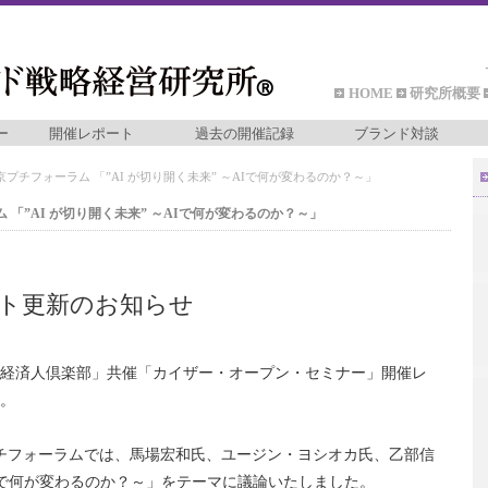
HOME
研究所概要
ー
開催レポート
過去の開催記録
ブランド対談
東京プチフォーラム 「”AI が切り開く未来” ～AIで何が変わるのか？～」
ム 「”AI が切り開く未来” ～AIで何が変わるのか？～」
ト更新のお知らせ
京経済人倶楽部」共催「カイザー・オープン・セミナー」開催レ
。
5回プチフォーラムでは、馬場宏和氏、ユージン・ヨシオカ氏、乙部信
～AIで何が変わるのか？～」をテーマに議論いたしました。