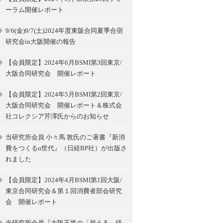
ーラム開催レポート
9/6(金)9/7(土)2024年度東阪合同夏季合宿
研究会in大阪開催の報告
【会員限定】2024年6月BSMI第3回東京/
大阪合同研究会 開催レポート
【会員限定】2024年5月BSMI第2回東京/
大阪合同研究会 開催レポート＆株式会
社コレクシア芹澤氏からのお知らせ
当研究所会員 小々馬 敦氏のご著書『新消
費をつくるα世代』（日経BP社）が出版さ
れました
【会員限定】2024年4月BSMI第1回大阪/
東京合同研究会＆第１回消費者部会研究
会 開催レポート
当研究所会員『大阪王将の「超える」経