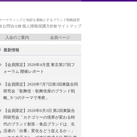
マーケティングと知財を基軸とするブランド戦略経営
お問合せ
個人情報保護方針
サイトマップ
入会のご案内
会員ページ
最新情報
【会員限定】2026年4月度 東京第27回フ
ォーラム 開催レポート
【会員限定】2026年7月7日第3回東阪合同
研究会「歌舞伎・歌舞伎座のブランド戦
略_５つのテーマで考察」
【会員限定】2026年6月3日 第2回東阪合
同研究会「カテゴリーの境界が変わる時
代のブランド創造－食品ブランドは、生
活者の「出番」変化をどう捉えるか－」