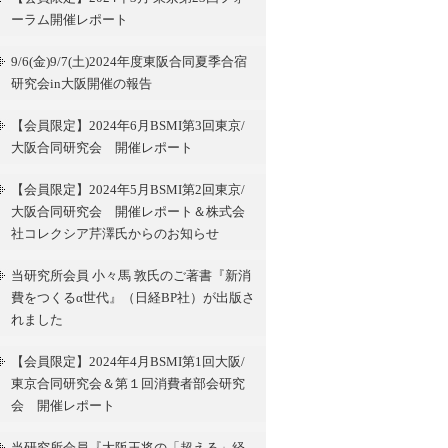
ーラム開催レポート
9/6(金)9/7(土)2024年度東阪合同夏季合宿
研究会in大阪開催の報告
【会員限定】2024年6月BSMI第3回東京/
大阪合同研究会 開催レポート
【会員限定】2024年5月BSMI第2回東京/
大阪合同研究会 開催レポート＆株式会
社コレクシア芹澤氏からのお知らせ
当研究所会員 小々馬 敦氏のご著書『新消
費をつくるα世代』（日経BP社）が出版さ
れました
【会員限定】2024年4月BSMI第1回大阪/
東京合同研究会＆第１回消費者部会研究
会 開催レポート
当研究所会員『大阪王将の「超える」経