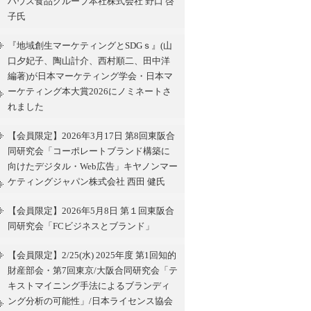
ハウス食品グループ本社株式会社 野口 啓
子氏
『地域創生マーケティングとSDGｓ』(山
口夕妃子、陶山計介、西村順二、田中洋
編著)が日本マーケティング学会・日本マ
ーケティング本大賞2026にノミネートさ
れました
【会員限定】2026年3月17日 第8回東阪合
同研究会「コーポレートブランド構築に
向けたデジタル・Web広告」キヤノンマー
ケティングジャパン株式会社 西田 健氏
【会員限定】2026年5月8日 第１回東阪合
同研究会「FCビジネスとブランド」
【会員限定】2/25(水) 2025年度 第1回知的
財産部会・第7回東京/大阪合同研究会「テ
キストマイニング手法によるブランディ
ング分析の可能性」/日本ライセンス協会