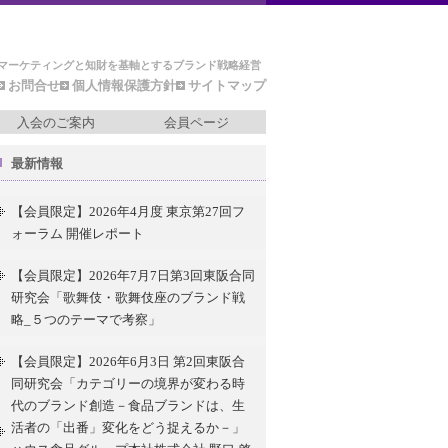
マーケティングと知財を基軸とするブランド戦略経営
お問合せ
個人情報保護方針
サイトマップ
入会のご案内
会員ページ
最新情報
【会員限定】2026年4月度 東京第27回フ
ォーラム 開催レポート
【会員限定】2026年7月7日第3回東阪合同
研究会「歌舞伎・歌舞伎座のブランド戦
略_５つのテーマで考察」
【会員限定】2026年6月3日 第2回東阪合
同研究会「カテゴリーの境界が変わる時
代のブランド創造－食品ブランドは、生
活者の「出番」変化をどう捉えるか－」