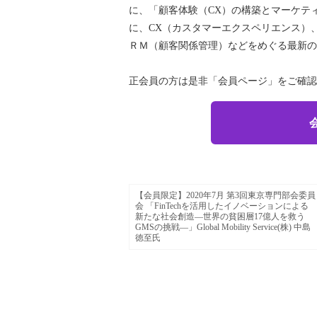
に、「顧客体験（CX）の構築とマーケテ
に、CX（カスタマーエクスペリエンス）
ＲＭ（顧客関係管理）などをめぐる最新の
正会員の方は是非「会員ページ」をご確認
【会員限定】2020年7月 第3回東京専門部会委員
会 「FinTechを活用したイノベーションによる
新たな社会創造―世界の貧困層17億人を救う
GMSの挑戦―」Global Mobility Service(株) 中島
徳至氏