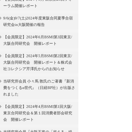
ーラム開催レポート
9/6(金)9/7(土)2024年度東阪合同夏季合宿
研究会in大阪開催の報告
【会員限定】2024年6月BSMI第3回東京/
大阪合同研究会 開催レポート
【会員限定】2024年5月BSMI第2回東京/
大阪合同研究会 開催レポート＆株式会
社コレクシア芹澤氏からのお知らせ
当研究所会員 小々馬 敦氏のご著書『新消
費をつくるα世代』（日経BP社）が出版さ
れました
【会員限定】2024年4月BSMI第1回大阪/
東京合同研究会＆第１回消費者部会研究
会 開催レポート
当研究所会員『大阪王将の「超える」経