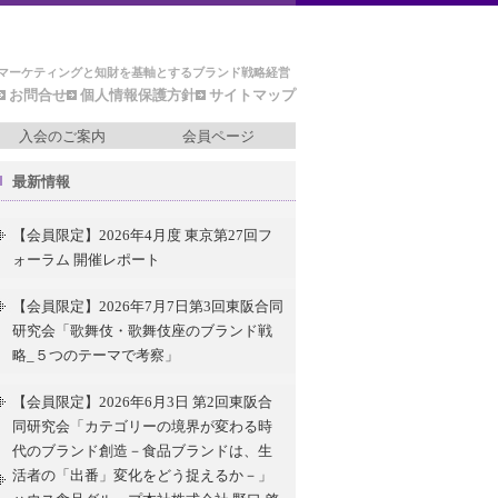
マーケティングと知財を基軸とするブランド戦略経営
お問合せ
個人情報保護方針
サイトマップ
入会のご案内
会員ページ
最新情報
【会員限定】2026年4月度 東京第27回フ
ォーラム 開催レポート
【会員限定】2026年7月7日第3回東阪合同
研究会「歌舞伎・歌舞伎座のブランド戦
略_５つのテーマで考察」
【会員限定】2026年6月3日 第2回東阪合
同研究会「カテゴリーの境界が変わる時
代のブランド創造－食品ブランドは、生
活者の「出番」変化をどう捉えるか－」