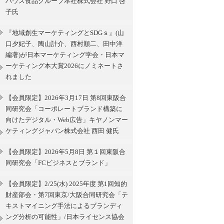
ハウス食品グループ本社株式会社 野口 啓
子氏
『地域創生マーケティングとSDGｓ』(山
口夕妃子、陶山計介、西村順二、田中洋
編著)が日本マーケティング学会・日本マ
ーケティング本大賞2026にノミネートさ
れました
【会員限定】2026年3月17日 第8回東阪合
同研究会「コーポレートブランド構築に
向けたデジタル・Web広告」キヤノンマー
ケティングジャパン株式会社 西田 健氏
【会員限定】2026年5月8日 第１回東阪合
同研究会「FCビジネスとブランド」
【会員限定】2/25(水) 2025年度 第1回知的
財産部会・第7回東京/大阪合同研究会「テ
キストマイニング手法によるブランディ
ング分析の可能性」/日本ライセンス協会