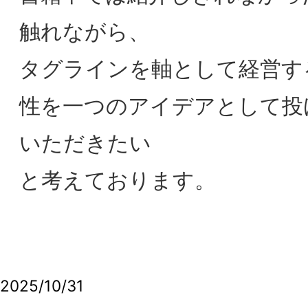
【会員限定】2026年3月17日 第8回東阪
合同研究会「コーポレートブランド構築
に向けたデジタル・Web広告」キヤノ
マーケティングジャパン株式会社 西田
健氏
【会員限定】2026年5月8日 第１回東阪
合同研究会「FCビジネスとブランド」
【会員限定】2/25(水) 2025年度 第1回
的財産部会・第7回東京/大阪合同研究会
「テキストマイニング手法によるブラ
ディング分析の可能性」/日本ライセン
ス協会共同開催 レポート