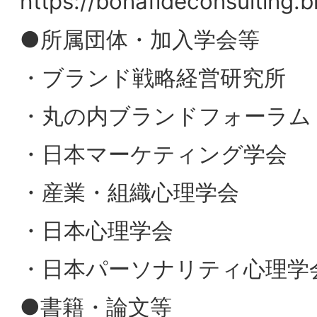
2022年
・組織のうつ症状―会社を元気にする処方
箋 (近代文藝社新書) 近代文藝社 2015年
・人材育成の教科書---いま注目の教育メ
ッド18例 ダイヤモンド社 2015年 pp.45-5
・座右の銘が自己肯定感に与える影響 放送
大学文化科学研究 第３巻 2024年 pp.12-17
●講演概要
ブランドに関する議論はどうしても抽象度
が高く、定性的な側面が多くなりがちにな
ります。
そのため、目に見える分かりやすいブラン