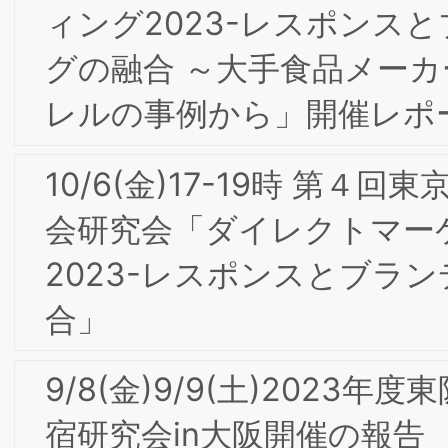
ットドメインを経由した通信のセキュ
ティ」Com Laude株式会社 村上嘉隆氏
【会員限定】2020年12月 第5回東京専
部会委員会 「フードテックの社会実装
向けた味覚・嗅覚・食感イノベーション
による食サービスの創出、嗜好の数値
化・可視化を切り口とした食品業界の改
革とブランディングへの貢献・可能性」
㈱味香り戦略研究所 小柳道啓 氏
【会員限定】2020年11月 大阪第6回フ
ーラム・一般社団法人大阪能率協会
「OMA秋季特別セミ ナー」開催レポー
ト