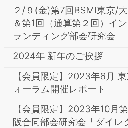
【会員限定】2021年6月 第3回東京・大
阪合同専門部会委員会「観光ブランドと
しての山梨ー山梨のワイン産業と歩んだ
30年間を振り返ってー」公益社団法人
まなし観光推進機構 仲田 道弘氏
【会員限定】2021年5月 第2回東京・大
阪合同専門部会委員会「コミュニケーシ
ョン課題を解決しエンゲージメントを
めることの重要性」株式会社アスマーク
髙田和也 氏
【会員限定】2021年4月 第1回東京大阪
合同専門部会研究会 「DX化におけるオ
ンライン表示のブランド化とインター