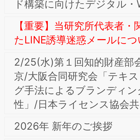
ォーラム開催レポート
9/6(金)9/7(土)2024年度東阪合同夏季合
宿研究会in大阪開催の報告
【会員限定】2024年6月BSMI第3回東
京/大阪合同研究会 開催レポート
【会員限定】2024年5月BSMI第2回東京
大阪合同研究会 開催レポート＆株式会
社コレクシア芹澤氏からのお知らせ
当研究所会員 小々馬 敦氏のご著書『新
費をつくるα世代』（日経BP社）が出版
されました