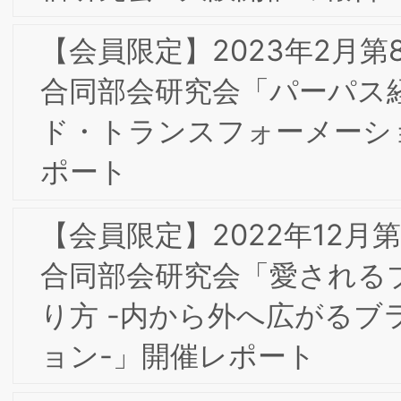
【会員限定】2020年9月 第4回東京専門
部会委員会 「『Airレジ』のブランディ
ングとその ビジネス貢献の証明」㈱リ
クルート野村恭子 氏
【会員限定】2020年7月 第3回東京専門
部会委員会 「FinTechを活用したイノベ
ーションによる新たな社会創造―世界の
貧困層17億人を救うGMSの挑戦―」
Global Mobility Service(株) 中島徳至氏
【会員限定】2019年11⽉ 第16回東京フ
ォーラム 開催レポート 「顧客体験
（CX）の構築とマーケティング・流