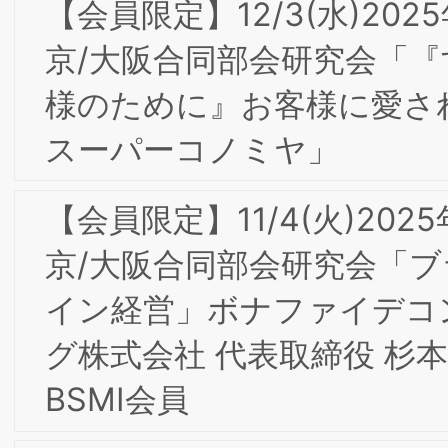
の融合 ～大手食品メーカー、大手アパ
ルの事例から」開催レポート
2/26(月)第8回ＢＳＭＩ東京/大阪合同専
門部会研究会＆第１回（通算第２回）知
的財産部会研究会
2/26(月)第13期（2023年度）第２回理
事会開催
２/９(金)第7回BSMI東京/大阪合同研究
＆第1回（通算第２回）インターナルブ
ランディング部会研究会
2024年 新年のご挨拶
【会員限定】2023年6月 東京第22回フ