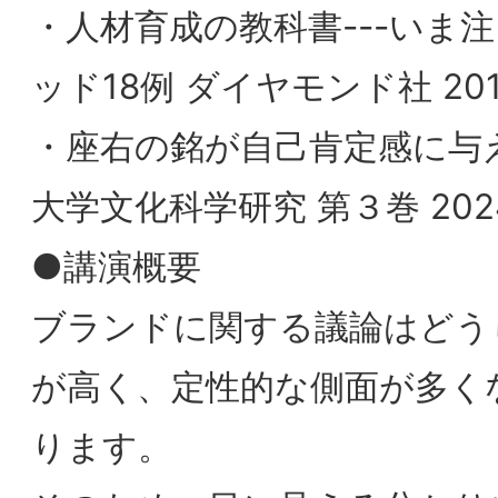
と考えております。
2025/10/31
【会員限定】12/3(水)2025
【会員限定】2025年度
年度第5回東京/大阪合同部
回BSMI大阪/東京合同
会研究会「『すべてはお客
会＆第2回消費者部会
PageTop
様のために』お客様に愛さ
会「ラグジュアリー･ブ
れ、好まれるスーパーコノ
ドからみる意味のイノ
ミヤ」
ション」開催レポ
【会員限定】2026年4月度 東京第27回
フォーラム 開催レポート
【会員限定】2026年7月7日第3回東阪合