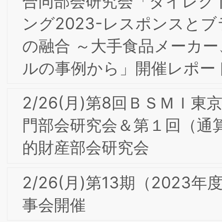
肌ラボ、ロクシタンからスマートニュ
スまで」Strategy Partners 西口一希 氏
【会員限定】2021年11月 東京第18回フ
ォーラム開催レポート
【会員限定】2021年9月 第5回東阪合同
専門部会研究会「請負=OEM vs. 直販=
社ブランド：木村石鹸におけるEC時代
デザイン経営」
【会員限定】2021年7月 第4回東阪合同
専門部会研究会「世界最大規模の行動パ
ターンデータアグリゲータ“SQREEM”の
テクノロジー」