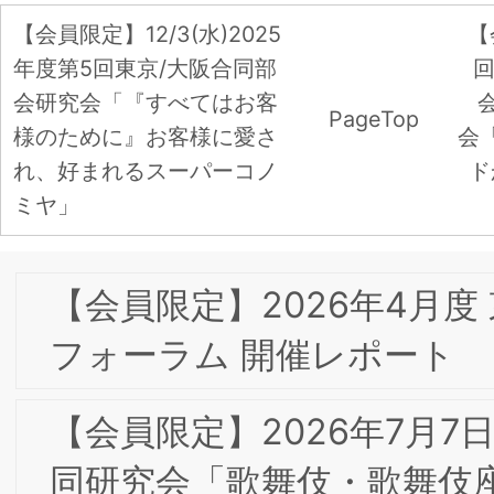
【会員限定】2026年3月17日(火)第8回
京/大阪合同研究会「コーポレートブラ
ド構築に向けたデジタル・Web広告」
【重要】当研究所代表者・関係者を装っ
たLINE誘導迷惑メールについて
2/25(水)第１回知的財産部会・第7回東
京/大阪合同研究会「テキストマイニン
グ手法によるブランディング分析の可
性」/日本ライセンス協会共同開催
2026年 新年のご挨拶
【会員限定】2025年4月 東京第25回フ