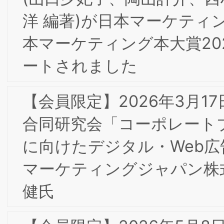
京/大阪合同部会研究会「ブランドタグ
イン経営」ボナファイデコンサルティ
グ株式会社 代表取締役 杉本 眞一氏
BSMI会員
【会員限定】2025年度第3回BSMI大阪/
東京合同研究会＆第2回消費者部会研究
「ラグジュアリー･ブランドからみる意
味のイノベーション」開催レポート
【会員限定】2024年度第7回BSMI大阪/
東京合同研究会＆通算第4回インターナ
ルブランディング部会研究会「アンデ
セングループの企業理念に基づく ブラ
ンド戦略と人づくり」開催レポート