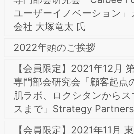
「ブランド戦略経営研究所」および「BSMI」は
般社団法人ブランド戦略経営研究所の登録商標で
す。
大阪事務局：〒532-0011 大阪市淀川区西中島7-4
Copyright ©2026 一般社団法人 ブランド戦略経営研究所
17 新大阪上野東洋ビル3階
All Rights Reserved.
東京事務局：〒103-0025 東京都中央区日本橋茅
町1-8-5 KKビル3F
Web site:
https://www.brand-si.com/