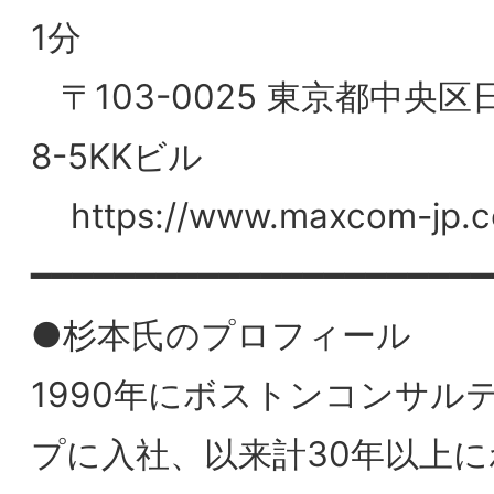
プに入社、以来計30年以上にわたる経営
ンサルティングの経験
富士化学工業㈱にて執行役員 電池材料事業
部長として新規事業の立上げを指揮
D. アーカーを副会長に擁するプロフェッ
に参画、日本代表
2007年5月にボナファイデコンサルティ
グ㈱を設立、代表取締役就任
放送大学大学院修了 修士（学術）
https://bonafideconsulting.biz/index.html
●所属団体・加入学会等