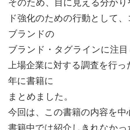
同研究会「歌舞伎・歌舞伎座のブランド
戦略_５つのテーマで考察」
【会員限定】2026年6月3日 第2回東阪
合同研究会「カテゴリーの境界が変わる
時代のブランド創造－食品ブランドは、
生活者の「出番」変化をどう捉えるか
－」ハウス食品グループ本社株式会社 
口 啓子氏
『地域創生マーケティングとSDGｓ』
(山口夕妃子、陶山計介、西村順二、田
洋 編著)が日本マーケティング学会・日
本マーケティング本大賞2026にノミネ
ートされました