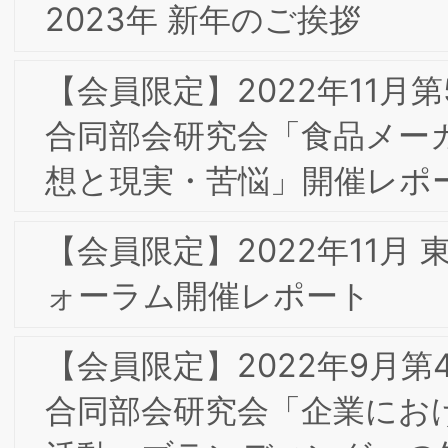
通、ブランド戦略－デジタルとアナロ
－」
2020年 新年のご挨拶
【会員限定】2019年9⽉ 第15回東京プ
フォーラム 「”AI が切り開く未来” ～AI
で何が変わるのか？～」
【会員限定】2019年7⽉ 第14回東京フ
ーラム 「“交差集積”の時代における我が
国ジャパンブランドに求められている
の」
2019年7月 第14回東京フォーラム