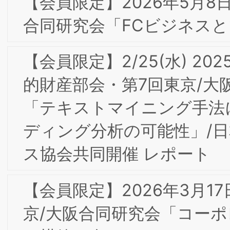
2025年 新年のご挨拶
【会員限定】2024年度第4回BSMI大阪/
東京合同研究会＆通算第3回インターナ
ルブランディング部会研究会「企業の成
長と社会の発展-企業価値創造－企業が
てる社会を発展させる人財－」開催レポ
ート
10/10(木)BSMI東京第24回フォーラム＆
第10回丸の内ゼミナール「今日の消費と
ブランド・イノベーション」を開催し
した
【会員限定】2024年3月 東京第23回フ