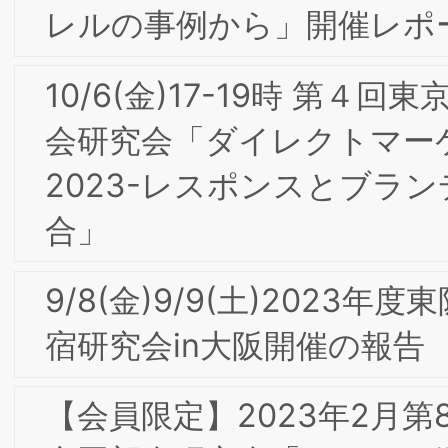
【会員限定】2021年9月 第5回東阪合同
専門部会研究会「請負=OEM vs. 直販=
社ブランド：木村石鹸におけるEC時代
デザイン経営」
【会員限定】2021年7月 第4回東阪合同
専門部会研究会「世界最大規模の行動パ
ターンデータアグリゲータ“SQREEM”の
テクノロジー」
【会員限定】2021年6月 第3回東京・大
阪合同専門部会委員会「観光ブランドと
しての山梨ー山梨のワイン産業と歩んだ
30年間を振り返ってー」公益社団法人
まなし観光推進機構 仲田 道弘氏