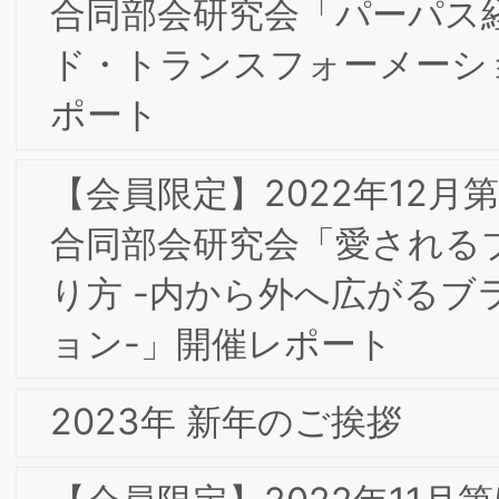
【会員限定】2021年5月 第2回東京・大
阪合同専門部会委員会「コミュニケーシ
ョン課題を解決しエンゲージメントを
めることの重要性」株式会社アスマーク
髙田和也 氏
【会員限定】2021年4月 第1回東京大阪
合同専門部会研究会 「DX化におけるオ
ンライン表示のブランド化とインター
ットドメインを経由した通信のセキュ
ティ」Com Laude株式会社 村上嘉隆氏
【会員限定】2020年12月 第5回東京専
部会委員会 「フードテックの社会実装
向けた味覚・嗅覚・食感イノベーション