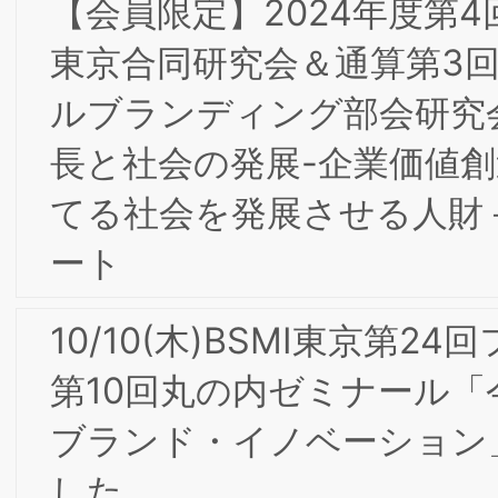
2/26(月)第13期（2023年度）第２回理
事会開催
２/９(金)第7回BSMI東京/大阪合同研究
＆第1回（通算第２回）インターナルブ
ランディング部会研究会
2024年 新年のご挨拶
【会員限定】2023年6月 東京第22回フ
ォーラム開催レポート
【会員限定】2023年10月第4回東京/大
阪合同部会研究会「ダイレクトマーケテ
ィング2023-レスポンスとブランディ