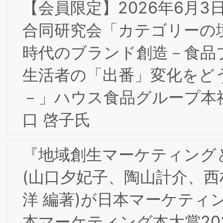
健氏
【会員限定】2026年5月8日 第１回東阪
合同研究会「FCビジネスとブランド」
【会員限定】2/25(水) 2025年度 第1回
的財産部会・第7回東京/大阪合同研究会
「テキストマイニング手法によるブラ
ディング分析の可能性」/日本ライセン
ス協会共同開催 レポート
【会員限定】2026年3月17日(火)第8回
京/大阪合同研究会「コーポレートブラ
ド構築に向けたデジタル・Web広告」
【重要】当研究所代表者・関係者を装っ