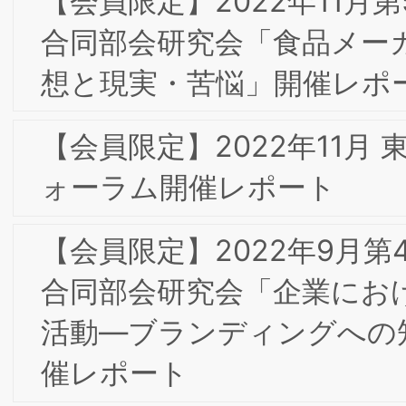
による食サービスの創出、嗜好の数値
化・可視化を切り口とした食品業界の改
革とブランディングへの貢献・可能性」
㈱味香り戦略研究所 小柳道啓 氏
【会員限定】2020年11月 大阪第6回フ
ーラム・一般社団法人大阪能率協会
「OMA秋季特別セミ ナー」開催レポー
ト
【会員限定】2020年9月 第4回東京専門
部会委員会 「『Airレジ』のブランディ
ングとその ビジネス貢献の証明」㈱リ
クルート野村恭子 氏