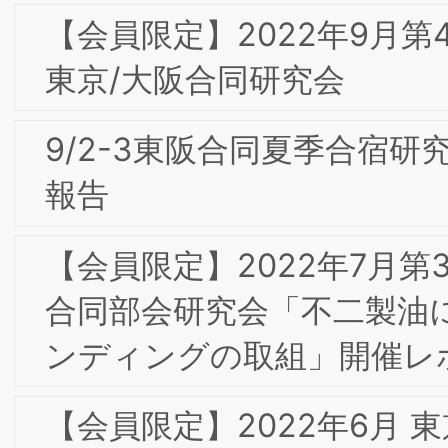
【会員限定】2020年7月 第3回東京専門
部会委員会 「FinTechを活用したイノベ
ーションによる新たな社会創造―世界の
貧困層17億人を救うGMSの挑戦―」
Global Mobility Service(株) 中島徳至氏
【会員限定】2019年11⽉ 第16回東京フ
ォーラム 開催レポート 「顧客体験
（CX）の構築とマーケティング・流
通、ブランド戦略－デジタルとアナロ
－」
2020年 新年のご挨拶
【会員限定】2019年9⽉ 第15回東京プ