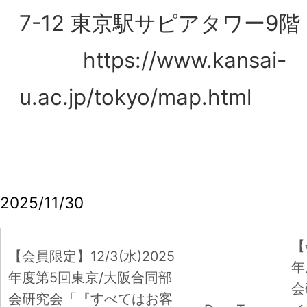
【会員限定】12/3(水)2025
年度第4回東京/大阪合
年度第5回東京/大阪合同部
会研究会「ブランドタ
会研究会「『すべてはお客
PageTop
イン経営」ボナファイ
様のために』お客様に愛さ
ンサルティング株式会社
れ、好まれるスーパーコノ
表取締役 杉本 眞
ミヤ」開催レポート
BSM
【会員限定】2026年4月度 東京第27回
フォーラム 開催レポート
【会員限定】2026年7月7日第3回東阪合
同研究会「歌舞伎・歌舞伎座のブランド
戦略_５つのテーマで考察」
【会員限定】2026年6月3日 第2回東阪
合同研究会「カテゴリーの境界が変わる
時代のブランド創造－食品ブランドは、