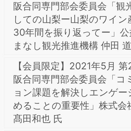
Copyright ©2026 一般社団法人 ブランド戦略経営研究所
17 新大阪上野東洋ビル3階
All Rights Reserved.
東京事務局：〒103-0025 東京都中央区日本橋茅
町1-8-5 KKビル3F
Web site:
https://www.brand-si.com/