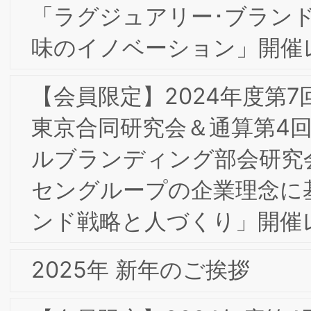
【会員限定】2024年2月BSMIインター
ナルブランディング部会研究会「理念へ
の理解・共感から行動発揮に向けた取り
組み」開催レポート
【会員限定】2024年2月第4回東京/大阪
合同部会研究会「ダイレクトマーケティ
ング2023-レスポンスとブランディン
の融合 ～大手食品メーカー、大手アパ
ルの事例から」開催レポート
2/26(月)第8回ＢＳＭＩ東京/大阪合同専
門部会研究会＆第１回（通算第２回）知
的財産部会研究会