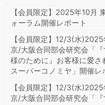
長と社会の発展-企業価値創造－企業が
てる社会を発展させる人財－」開催レポ
ート
10/10(木)BSMI東京第24回フォーラム＆
第10回丸の内ゼミナール「今日の消費と
ブランド・イノベーション」を開催し
した
【会員限定】2024年3月 東京第23回フ
ォーラム開催レポート
9/6(金)9/7(土)2024年度東阪合同夏季合
宿研究会in大阪開催の報告
【会員限定】2024年6月BSMI第3回東