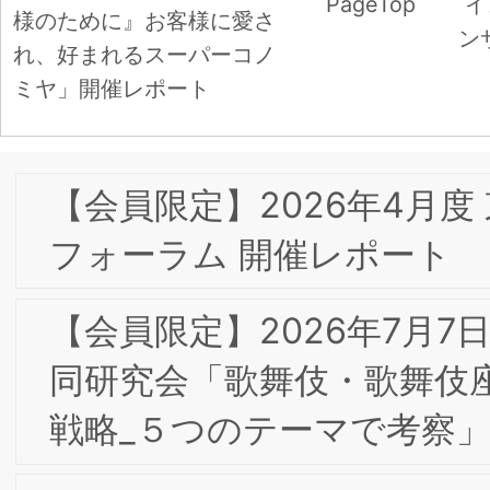
生活者の「出番」変化をどう捉えるか
－」ハウス食品グループ本社株式会社 
口 啓子氏
『地域創生マーケティングとSDGｓ』
(山口夕妃子、陶山計介、西村順二、田
洋 編著)が日本マーケティング学会・日
本マーケティング本大賞2026にノミネ
ートされました
【会員限定】2026年3月17日 第8回東阪
合同研究会「コーポレートブランド構築
に向けたデジタル・Web広告」キヤノ
マーケティングジャパン株式会社 西田