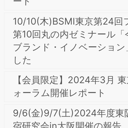
ォーラム開催レポート
【会員限定】2023年10月第4回東京/大
阪合同部会研究会「ダイレクトマーケテ
ィング2023-レスポンスとブランディ
グの融合 ～大手食品メーカー、大手ア
レルの事例から」開催レポート
10/6(金)17-19時 第４回東京/大阪合同部
会研究会「ダイレクトマーケティング
2023-レスポンスとブランディングの
合」
9/8(金)9/9(土)2023年度東阪合同夏季合
宿研究会in大阪開催の報告