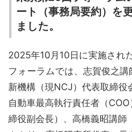
2025年10⽉10⽇に実施された東京第26回
フォーラムでは、志賀俊之講師（元産業革
新機構（現NCJ）代表取締役会長、元日産
自動車最高執行責任者（COO）、同代表取
締役副会長）、高橋義昭講師（シンクファ
クトリー高橋研究所代表、元ダイエー代表
取締役社長代行）と共に、「企業再生・タ
ーンアラウンドとブランド戦略経営」をテ
ーマとして議論しました。
正会員の方は是非「会員ページ」をご確認
ください。