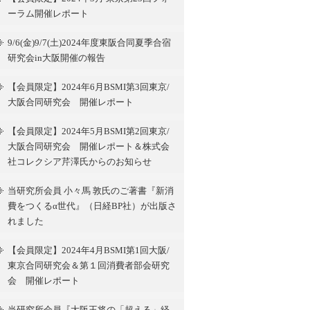
ーラム開催レポート
9/6(金)9/7(土)2024年度東阪合同夏季合宿
研究会in大阪開催の報告
【会員限定】2024年6月BSMI第3回東京/
大阪合同研究会 開催レポート
【会員限定】2024年5月BSMI第2回東京/
大阪合同研究会 開催レポート＆株式会
社コレクシア芹澤氏からのお知らせ
当研究所会員 小々馬 敦氏のご著書『新消
費をつくるα世代』（日経BP社）が出版さ
れました
【会員限定】2024年4月BSMI第1回大阪/
東京合同研究会＆第１回消費者部会研究
会 開催レポート
当研究所会員『大阪王将の「超える」経