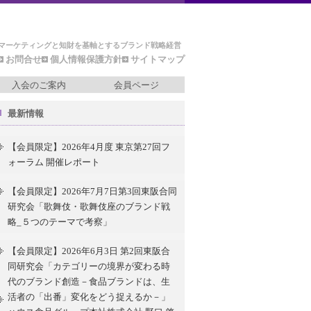
マーケティングと知財を基軸とするブランド戦略経営
お問合せ
個人情報保護方針
サイトマップ
入会のご案内
会員ページ
最新情報
【会員限定】2026年4月度 東京第27回フ
ォーラム 開催レポート
【会員限定】2026年7月7日第3回東阪合同
研究会「歌舞伎・歌舞伎座のブランド戦
略_５つのテーマで考察」
【会員限定】2026年6月3日 第2回東阪合
同研究会「カテゴリーの境界が変わる時
代のブランド創造－食品ブランドは、生
活者の「出番」変化をどう捉えるか－」