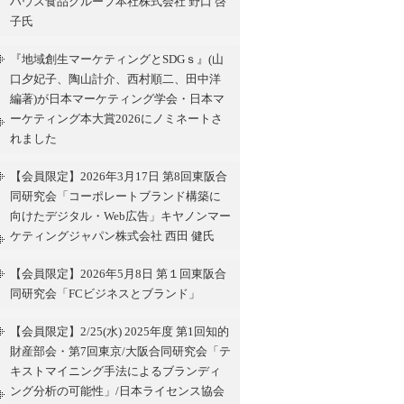
ハウス食品グループ本社株式会社 野口 啓
子氏
『地域創生マーケティングとSDGｓ』(山
口夕妃子、陶山計介、西村順二、田中洋
編著)が日本マーケティング学会・日本マ
ーケティング本大賞2026にノミネートさ
れました
【会員限定】2026年3月17日 第8回東阪合
同研究会「コーポレートブランド構築に
向けたデジタル・Web広告」キヤノンマー
ケティングジャパン株式会社 西田 健氏
【会員限定】2026年5月8日 第１回東阪合
同研究会「FCビジネスとブランド」
【会員限定】2/25(水) 2025年度 第1回知的
財産部会・第7回東京/大阪合同研究会「テ
キストマイニング手法によるブランディ
ング分析の可能性」/日本ライセンス協会