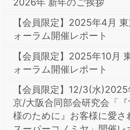
ォーラム開催レポート
9/6(金)9/7(土)2024年度東阪合同夏季合
宿研究会in大阪開催の報告
【会員限定】2024年6月BSMI第3回東
京/大阪合同研究会 開催レポート
【会員限定】2024年5月BSMI第2回東京
大阪合同研究会 開催レポート＆株式会
社コレクシア芹澤氏からのお知らせ
当研究所会員 小々馬 敦氏のご著書『新
費をつくるα世代』（日経BP社）が出版
されました
【会員限定】2024年4月BSMI第1回大阪