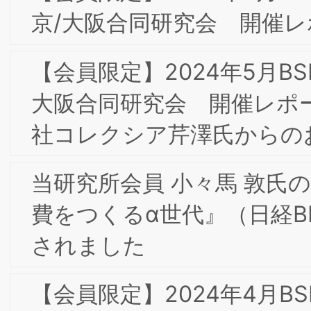
【会員限定】2022年11月 東京第21回フ
ォーラム開催レポート
【会員限定】2022年9月第4回東京/大阪
合同部会研究会「企業における知的財産
活動―ブランディングへの知財貢献」開
催レポート
【会員限定】2022年9月第4回ＢＳＭＩ
東京/大阪合同研究会
9/2-3東阪合同夏季合宿研究会 in広島の
報告
【会員限定】2022年7月第3回東京/大阪
合同部会研究会「不二製油におけるブラ