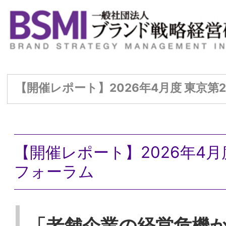
【開催レポート】2026年4月度 東京第27回フォーラム
【開催レポート】2026年4月度 東京第27
フォーラム
「老舗企業の経営危機からの再興
とリブランディング 」
「一般社団法人 ブランド戦略経営研究所」