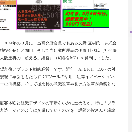
、2024年の３月に、当研究所会員でもある文野 直樹氏（株式会
締役会長）と陶山、そして当研究所理事の伊藤 佳代氏（社会保
大阪王将の「超える」経営』（幻冬舎MC）を発刊しました。
創像とブランド戦略経営」です。近年、AI＆IoT、DXへの対
規範に革新をもたらすICTツールの活用、組織イノベーション、
ーの再構築、そして従業員の意識改革や働き方改革が急務とな
顧客体験と組織デザインの革新をいかに進めるか、特に「ブラ
創造」がどのように交錯していくのかを、講師の皆さんと議論