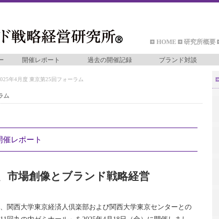
HOME
研究所概要
ー
開催レポート
過去の開催記録
ブランド対談
025年4月度 東京第25回フォーラム
ラム
 開催レポート
、市場創像とブランド戦略経営
、関西大学東京経済人倶楽部および関西大学東京センターとの