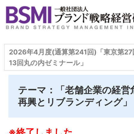
2026年4月度(通算第241回)「東京第27回フォーラム｣｢第
13回丸の内ゼミナール」
テーマ：「老舗企業の経営危機からの
再興とリブランディング」
※終了しました。
一般社団法人ブランド戦略経営研究所では
関西大学東京センターとの共催および関西