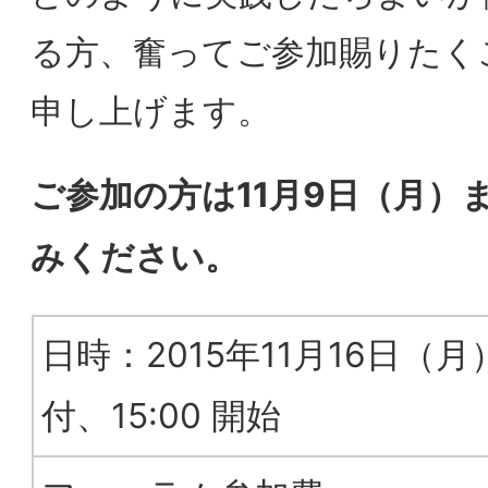
司会：高木克典 当研究所事務局次長（マ
ックス・コム株式会社代表取締役）
15:00～15:10
主催者開会の挨拶
陶山計介
当研究所理事長