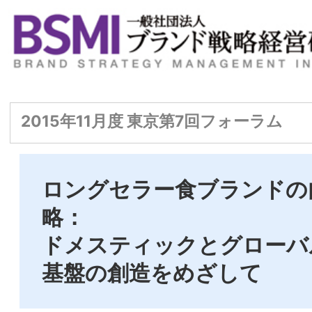
2015年11月度 東京第7回フォーラム
ロングセラー食ブランドの内外拡張戦
略：
ドメスティックとグローバルでの顧客
基盤の創造をめざして
※おかげさまで盛況のうちに終了しまし
た。
「一般社団法人 ブランド戦略経営研究所」