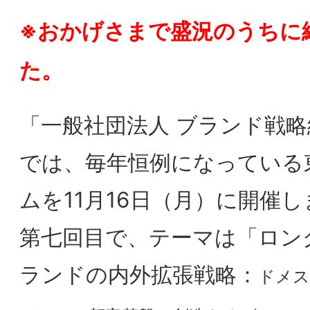
では、毎年恒例になっている東京フォーラ
ムを11月16日（月）に開催します。今回は
第七回目で、テーマは「ロングセラー食ブ
ランドの内外拡張戦略：
ドメスティックとグロ
」です。
バルでの顧客基盤の創造をめざして
今日、少子高齢化がますます進み、都市型
生活者の影響力が増大して生活文化や習
慣、また消費・購買行動も大きく変化して
きました。ダイナミズムとネットワーク
特徴とする現代ビジネスにおけるキーワー
ドは、ファジー、コンプレックス、ユビキ